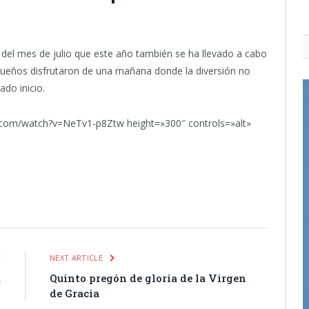
 del mes de julio que este año también se ha llevado a cabo
pequeños disfrutaron de una mañana donde la diversión no
do inicio.
.com/watch?v=NeTv1-p8Ztw height=»300″ controls=»alt»
itter
Pinterest
LinkedIn
Tumblr
Email
WhatsApp
E
NEXT ARTICLE
a
Quinto pregón de gloria de la Virgen
de Gracia