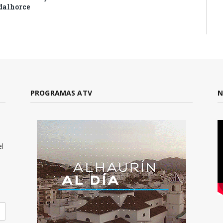
dalhorce
PROGRAMAS ATV
N
el