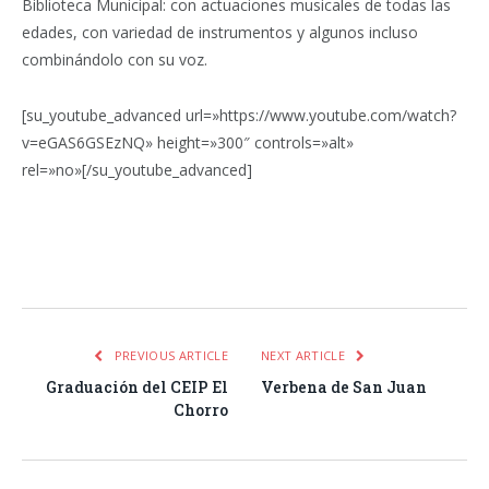
Biblioteca Municipal: con actuaciones musicales de todas las
edades, con variedad de instrumentos y algunos incluso
combinándolo con su voz.
[su_youtube_advanced url=»https://www.youtube.com/watch?
v=eGAS6GSEzNQ» height=»300″ controls=»alt»
rel=»no»[/su_youtube_advanced]
Facebook
Twitter
Pinterest
LinkedIn
Tumblr
Email
WhatsA
PREVIOUS ARTICLE
NEXT ARTICLE
Graduación del CEIP El
Verbena de San Juan
Chorro