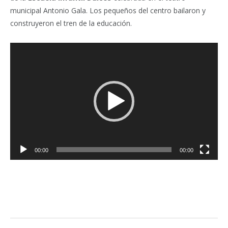
municipal Antonio Gala. Los pequeños del centro bailaron y
construyeron el tren de la educación.
Reproductor
de
vídeo
00:00
00:00
Facebook
Twitter
Pinterest
LinkedIn
Tumblr
Email
WhatsA