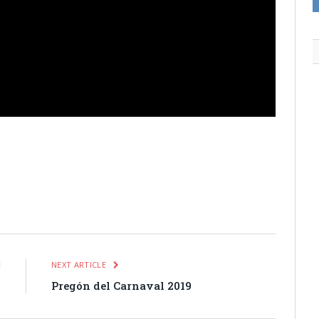
itter
Pinterest
LinkedIn
Tumblr
Email
WhatsApp
E
NEXT ARTICLE
9
Pregón del Carnaval 2019