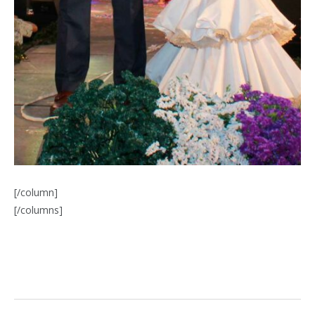
[/column]
[/columns]
Facebook
Twitter
Pinterest
LinkedIn
Tumblr
Email
WhatsA