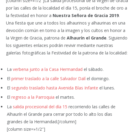
[column size=»1/2″]La salida procesional de la Virgen de Gracia
por las calles de la localidad el día 15, ponía el broche de oro a
la festividad en honor a
Nuestra Señora de Gracia 2019
.
Una fiesta que une a todos los alhaurinos y alhaurinas en una
devoción común en torno a la imagen y los cultos en honor a
la Virgen de Gracia, patrona de
Alhaurín el Grande
. Siguiendo
los siguientes enlaces podrán revivir mediante nuestras
galerías fotográficas la Festividad de la patrona de la localidad:
La
verbena junto a la Casa Hermandad
el sábado.
El
primer traslado a la calle Salvador Dalí
el domingo.
El
segundo traslado hasta Avenida Blas Infante
el lunes.
El
regreso a la Parroquia
el martes.
La
salida procesional del día 15
recorriendo las calles de
Alhaurín el Grande para cerrar por todo lo alto los días
grandes de la Hermandad.[/column]
[column size=»1/2″]