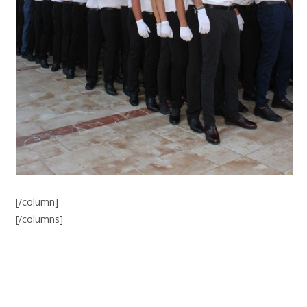
[/column]
[/columns]
Facebook
Twitter
Pinterest
LinkedIn
Tumblr
Email
WhatsA