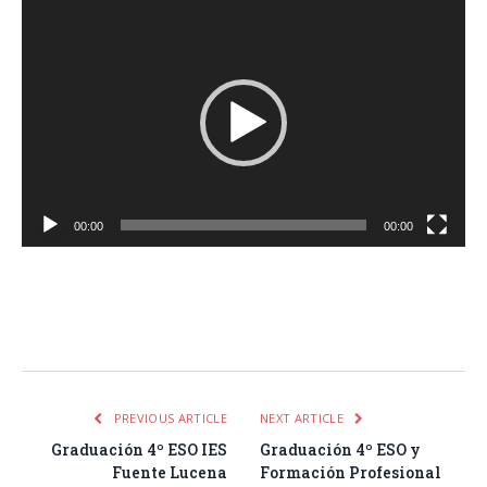
Reproductor
de
vídeo
00:00
00:00
Facebook
Twitter
Pinterest
LinkedIn
Tumblr
Email
WhatsA
PREVIOUS ARTICLE
NEXT ARTICLE
Graduación 4º ESO IES
Graduación 4º ESO y
Fuente Lucena
Formación Profesional