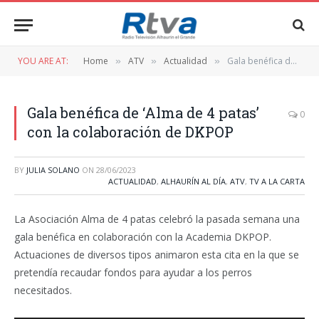
YOU ARE AT:
Home
ATV
Actualidad
Gala benéfica de ‘Alma de 4 patas’ con la colaboración de DKPOP
»
»
»
Gala benéfica de ‘Alma de 4 patas’
0
con la colaboración de DKPOP
BY
JULIA SOLANO
ON
28/06/2023
ACTUALIDAD
,
ALHAURÍN AL DÍA
,
ATV
,
TV A LA CARTA
La Asociación Alma de 4 patas celebró la pasada semana una
gala benéfica en colaboración con la Academia DKPOP.
Actuaciones de diversos tipos animaron esta cita en la que se
pretendía recaudar fondos para ayudar a los perros
necesitados.