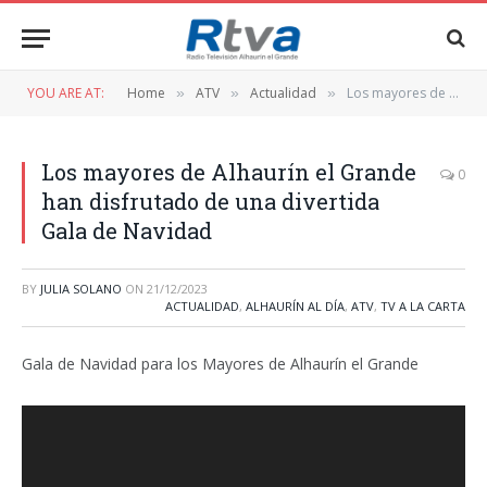
YOU ARE AT:
Home
ATV
Actualidad
Los mayores de Alhaurín el Grande han disfrutado de una divertida Gala de Navidad
»
»
»
Los mayores de Alhaurín el Grande
0
han disfrutado de una divertida
Gala de Navidad
BY
JULIA SOLANO
ON
21/12/2023
ACTUALIDAD
,
ALHAURÍN AL DÍA
,
ATV
,
TV A LA CARTA
Gala de Navidad para los Mayores de Alhaurín el Grande
Reproductor
de
vídeo