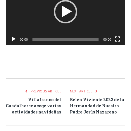
00:00
00:00
Facebook
Twitter
Pinterest
LinkedIn
Tumblr
Email
WhatsA
PREVIOUS ARTICLE
NEXT ARTICLE
Villafranco del
Belén Viviente 2023 de la
Guadalhorce acoge varias
Hermandad de Nuestro
actividades navideñas
Padre Jesús Nazareno