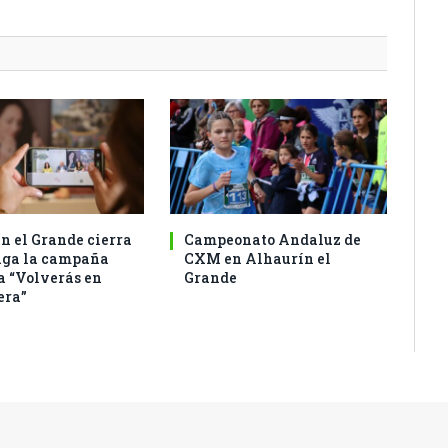
n el Grande cierra
Campeonato Andaluz de
aga la campaña
CXM en Alhaurín el
a “Volverás en
Grande
era”