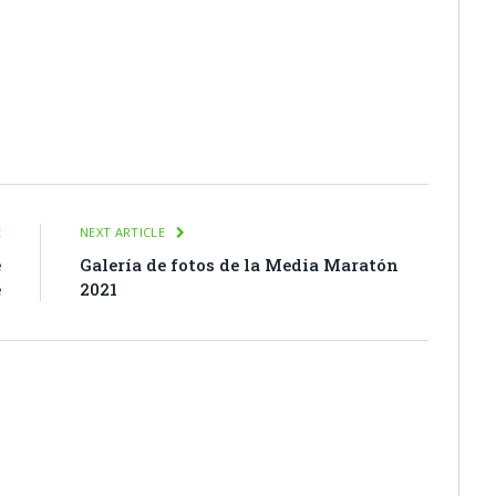
itter
Pinterest
LinkedIn
Tumblr
Email
WhatsApp
E
NEXT ARTICLE
e
Galería de fotos de la Media Maratón
e
2021