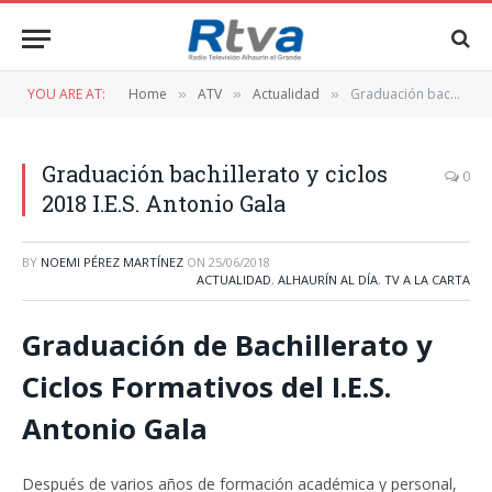
YOU ARE AT:
Home
ATV
Actualidad
Graduación bachillerato y ciclos 2018 I.E.S. Antonio Gala
»
»
»
Graduación bachillerato y ciclos
0
2018 I.E.S. Antonio Gala
BY
NOEMI PÉREZ MARTÍNEZ
ON
25/06/2018
ACTUALIDAD
,
ALHAURÍN AL DÍA
,
TV A LA CARTA
Graduación de Bachillerato y
Ciclos Formativos del I.E.S.
Antonio Gala
Después de varios años de formación académica y personal,