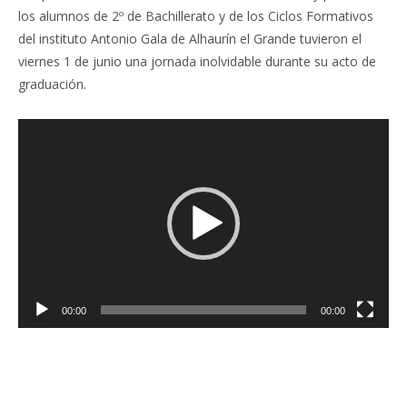
los alumnos de 2º de Bachillerato y de los Ciclos Formativos
del instituto Antonio Gala de Alhaurín el Grande tuvieron el
viernes 1 de junio una jornada inolvidable durante su acto de
graduación.
Reproductor
de
vídeo
00:00
00:00
Facebook
Twitter
Pinterest
LinkedIn
Tumblr
Email
WhatsA