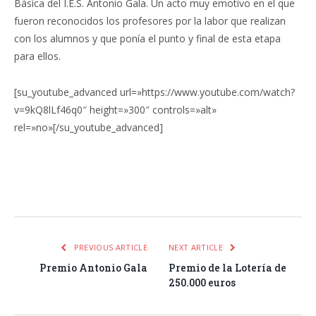
Básica del I.E.S. Antonio Gala. Un acto muy emotivo en el que
fueron reconocidos los profesores por la labor que realizan
con los alumnos y que ponía el punto y final de esta etapa
para ellos.
[su_youtube_advanced url=»https://www.youtube.com/watch?
v=9kQ8lLf46q0″ height=»300″ controls=»alt»
rel=»no»[/su_youtube_advanced]
Facebook
Twitter
Pinterest
LinkedIn
Tumblr
Email
WhatsA
PREVIOUS ARTICLE
NEXT ARTICLE
Premio Antonio Gala
Premio de la Lotería de
250.000 euros