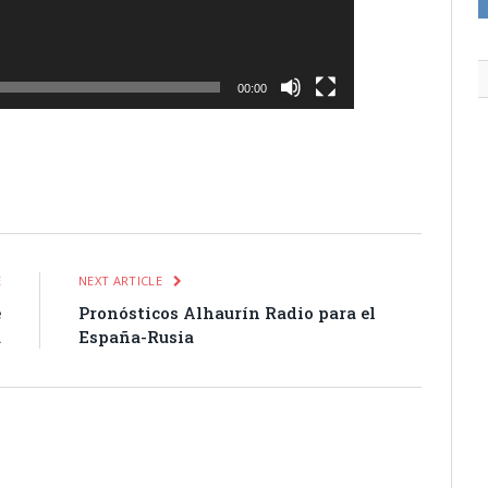
00:00
itter
Pinterest
LinkedIn
Tumblr
Email
WhatsApp
E
NEXT ARTICLE
e
Pronósticos Alhaurín Radio para el
a
España-Rusia