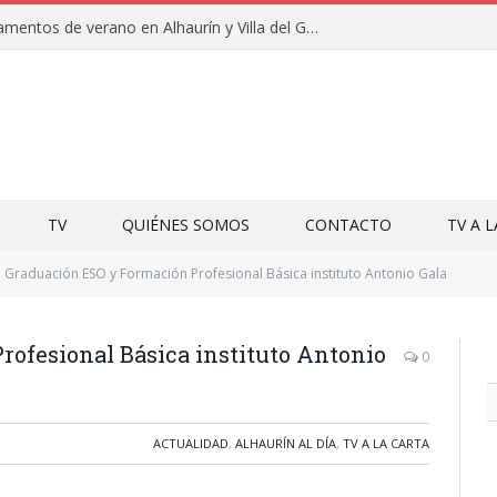
Clausuras de los campamentos de verano en Alhaurín y Villa del Guadalhorce 2026
TV
QUIÉNES SOMOS
CONTACTO
TV A 
Graduación ESO y Formación Profesional Básica instituto Antonio Gala
ofesional Básica instituto Antonio
0
ACTUALIDAD
,
ALHAURÍN AL DÍA
,
TV A LA CARTA