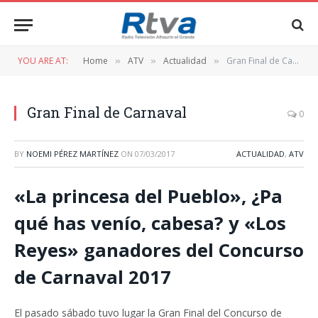
YOU ARE AT:
Home
ATV
Actualidad
Gran Final de Carnaval
»
»
»
Gran Final de Carnaval
0
BY
NOEMI PÉREZ MARTÍNEZ
ON
07/03/2017
ACTUALIDAD
,
ATV
«La princesa del Pueblo», ¿Pa
qué has venío, cabesa? y «Los
Reyes» ganadores del Concurso
de Carnaval 2017
El pasado sábado tuvo lugar la Gran Final del Concurso de