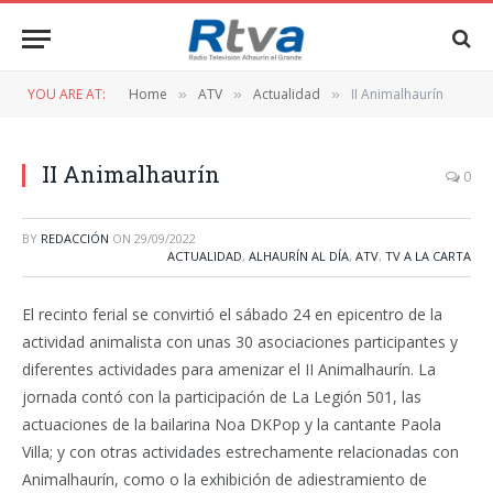
YOU ARE AT:
Home
ATV
Actualidad
II Animalhaurín
»
»
»
II Animalhaurín
0
BY
REDACCIÓN
ON
29/09/2022
ACTUALIDAD
,
ALHAURÍN AL DÍA
,
ATV
,
TV A LA CARTA
El recinto ferial se convirtió el sábado 24 en epicentro de la
actividad animalista con unas 30 asociaciones participantes y
diferentes actividades para amenizar el II Animalhaurín. La
jornada contó con la participación de La Legión 501, las
actuaciones de la bailarina Noa DKPop y la cantante Paola
Villa; y con otras actividades estrechamente relacionadas con
Animalhaurín, como o la exhibición de adiestramiento de