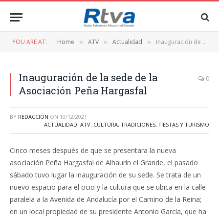
YOU ARE AT:
Home
ATV
Actualidad
Inauguración de la sede de la Asociación Peña Hargasfal
»
»
»
Inauguración de la sede de la
0
Asociación Peña Hargasfal
BY
REDACCIÓN
ON
10/12/2021
ACTUALIDAD
,
ATV
,
CULTURA, TRADICIONES, FIESTAS Y TURISMO
Cinco meses después de que se presentara la nueva
asociación Peña Hargasfal de Alhaurín el Grande, el pasado
sábado tuvo lugar la inauguración de su sede. Se trata de un
nuevo espacio para el ocio y la cultura que se ubica en la calle
paralela a la Avenida de Andalucía por el Camino de la Reina;
en un local propiedad de su presidente Antonio García, que ha