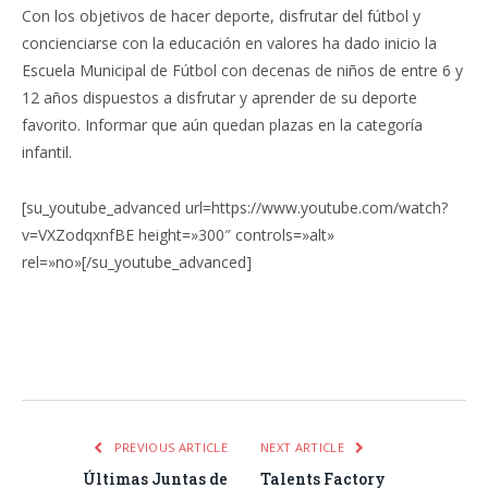
Con los objetivos de hacer deporte, disfrutar del fútbol y
concienciarse con la educación en valores ha dado inicio la
Escuela Municipal de Fútbol con decenas de niños de entre 6 y
12 años dispuestos a disfrutar y aprender de su deporte
favorito. Informar que aún quedan plazas en la categoría
infantil.
[su_youtube_advanced url=https://www.youtube.com/watch?
v=VXZodqxnfBE height=»300″ controls=»alt»
rel=»no»[/su_youtube_advanced]
Facebook
Twitter
Pinterest
LinkedIn
Tumblr
Email
WhatsA
PREVIOUS ARTICLE
NEXT ARTICLE
Últimas Juntas de
Talents Factory