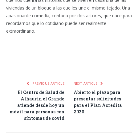
que nos cuenta las historias que se viven en cada una de las
viviendas de un bloque a las que les une el mismo tejado. Una
apasionante comedia, contada por dos actores, que nace para
recordarnos que lo cotidiano puede ser realmente
extraordinario.
Facebook
Twitter
Pinterest
LinkedIn
Tumblr
Email
WhatsA
PREVIOUS ARTICLE
NEXT ARTICLE
El Centro de Salud de
Abierto el plazo para
Alhaurín el Grande
presentar solicitudes
atiende desde hoy un
para el Plan Acredita
móvil para personas con
2020
síntomas de covid