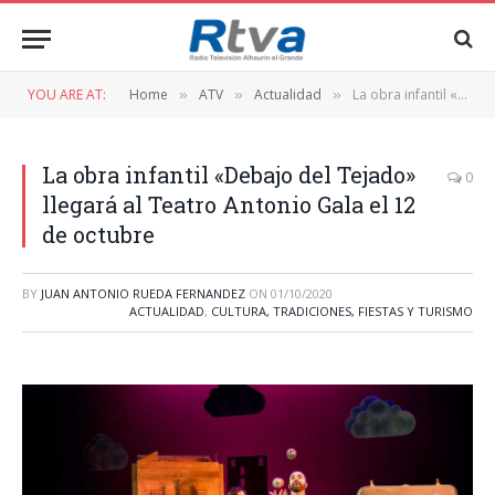
YOU ARE AT:
Home
ATV
Actualidad
La obra infantil «Debajo del Tejado» llegará al Teatro Antonio Gala el 12 de octubre
»
»
»
La obra infantil «Debajo del Tejado»
0
llegará al Teatro Antonio Gala el 12
de octubre
BY
JUAN ANTONIO RUEDA FERNANDEZ
ON
01/10/2020
ACTUALIDAD
,
CULTURA, TRADICIONES, FIESTAS Y TURISMO