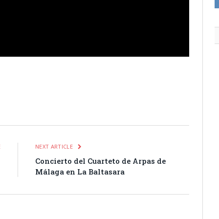
itter
Pinterest
LinkedIn
Tumblr
Email
WhatsApp
E
NEXT ARTICLE
1
Concierto del Cuarteto de Arpas de
Málaga en La Baltasara