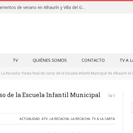
Clausuras de los campamentos de verano en Alhaurín y Villa del Guadalhorce 2026
TV
QUIÉNES SOMOS
CONTACTO
TV A 
La Recacha: Fiesta final de curso de la Escuela Infantil Municipal de Alhaurín e
rso de la Escuela Infantil Municipal
0
ACTUALIDAD
,
ATV
,
LA RECACHA
,
LA RECACHA
,
TV A LA CARTA