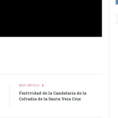
itter
Pinterest
LinkedIn
Tumblr
Email
WhatsApp
E
NEXT ARTICLE
s
Festividad de la Candelaria de la
n
Cofradía de la Santa Vera Cruz
d