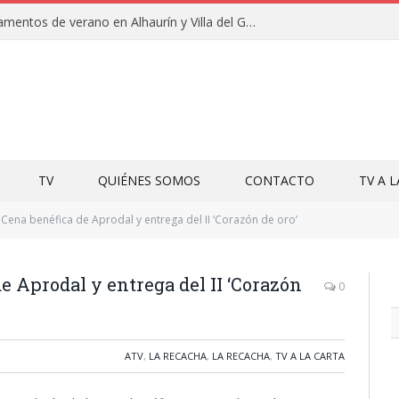
Clausuras de los campamentos de verano en Alhaurín y Villa del Guadalhorce 2026
TV
QUIÉNES SOMOS
CONTACTO
TV A 
 Cena benéfica de Aprodal y entrega del II ‘Corazón de oro’
e Aprodal y entrega del II ‘Corazón
0
ATV
,
LA RECACHA
,
LA RECACHA
,
TV A LA CARTA