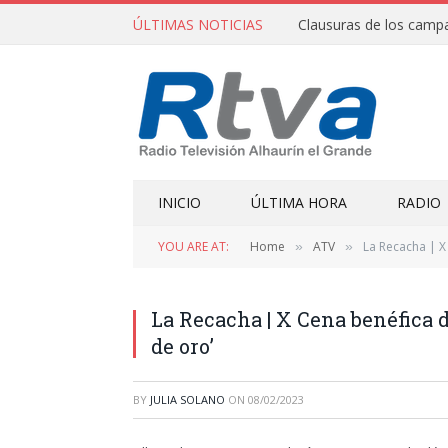
ÚLTIMAS NOTICIAS
INICIO
ÚLTIMA HORA
RADIO
YOU ARE AT:
Home
ATV
La Recacha | X
»
»
La Recacha | X Cena benéfica d
de oro’
BY
JULIA SOLANO
ON
08/02/2023