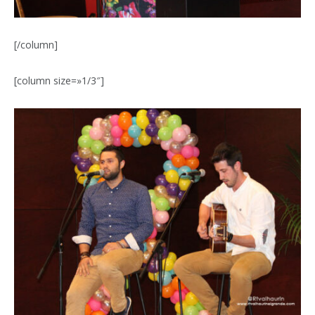
[/column]
[column size=»1/3″]