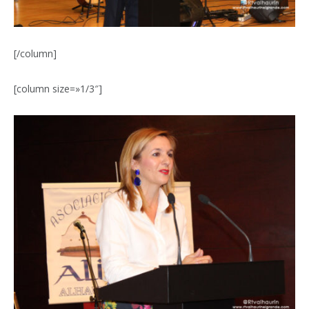
[/column]
[column size=»1/3″]