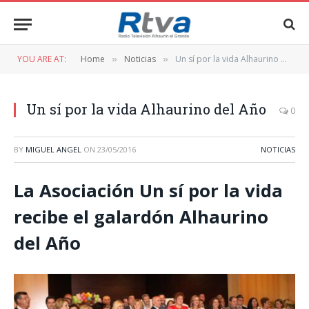
YOU ARE AT:
Home
Noticias
Un sí por la vida Alhaurino del Año
»
»
Un sí por la vida Alhaurino del Año
0
BY
MIGUEL ANGEL
ON
23/05/2016
NOTICIAS
La Asociación Un sí por la vida
recibe el galardón Alhaurino
del Año