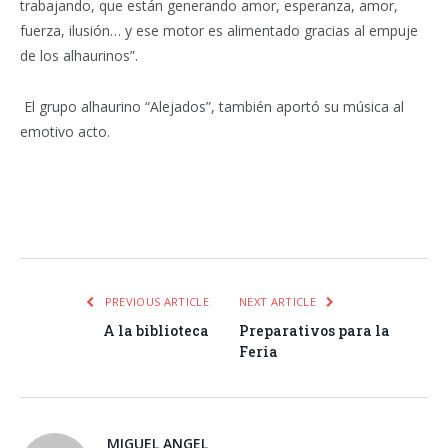
trabajando, que están generando amor, esperanza, amor,
fuerza, ilusión… y ese motor es alimentado gracias al empuje
de los alhaurinos”.
El grupo alhaurino “Alejados”, también aportó su música al
emotivo acto.
Facebook
Twitter
Pinterest
LinkedIn
Tumblr
Email
WhatsA
PREVIOUS ARTICLE
NEXT ARTICLE
A la biblioteca
Preparativos para la
Feria
MIGUEL ANGEL