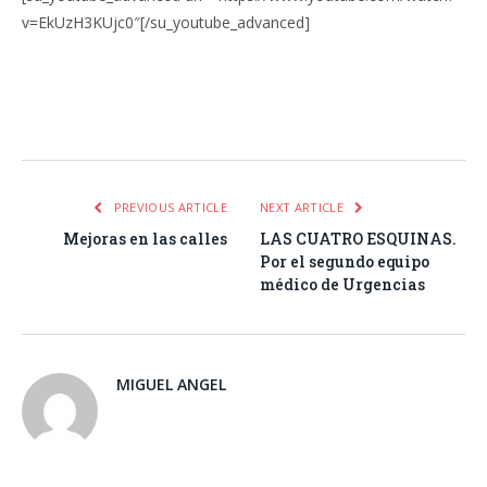
v=EkUzH3KUjc0″[/su_youtube_advanced]
Facebook
Twitter
Pinterest
LinkedIn
Tumblr
Email
WhatsA
PREVIOUS ARTICLE
NEXT ARTICLE
Mejoras en las calles
LAS CUATRO ESQUINAS.
Por el segundo equipo
médico de Urgencias
MIGUEL ANGEL