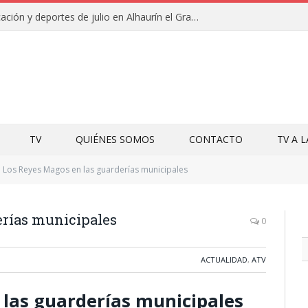
Campamentos de educación y deportes de julio en Alhaurín el Grande y Villa del Guadalhorce
TV
QUIÉNES SOMOS
CONTACTO
TV A 
Los Reyes Magos en las guarderías municipales
erías municipales
0
ACTUALIDAD
,
ATV
 las guarderías municipales