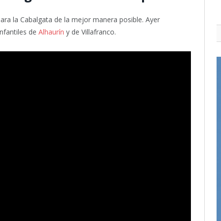
ra la Cabalgata de la mejor manera posible. Ayer
infantiles de
Alhaurín
y de Villafranco.