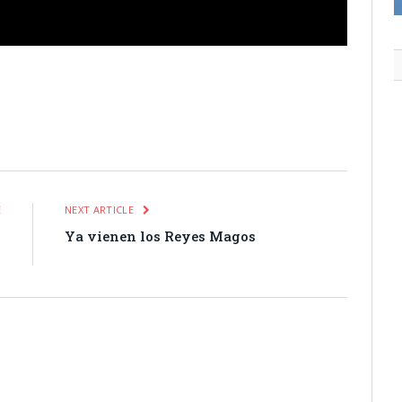
itter
Pinterest
LinkedIn
Tumblr
Email
WhatsApp
E
NEXT ARTICLE
y
Ya vienen los Reyes Magos
o