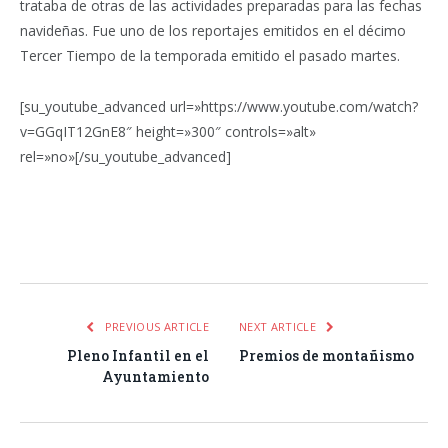
trataba de otras de las actividades preparadas para las fechas
navideñas. Fue uno de los reportajes emitidos en el décimo
Tercer Tiempo de la temporada emitido el pasado martes.
[su_youtube_advanced url=»https://www.youtube.com/watch?
v=GGqIT12GnE8″ height=»300″ controls=»alt»
rel=»no»[/su_youtube_advanced]
Facebook
Twitter
Pinterest
LinkedIn
Tumblr
Email
WhatsA
PREVIOUS ARTICLE
NEXT ARTICLE
Pleno Infantil en el
Premios de montañismo
Ayuntamiento