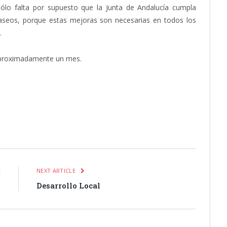
 “Sólo falta por supuesto que la Junta de Andalucía cumpla
 aseos, porque estas mejoras son necesarias en todos los
.
 aproximadamente un mes.
itter
Pinterest
LinkedIn
Tumblr
Email
WhatsApp
E
NEXT ARTICLE
o
Desarrollo Local