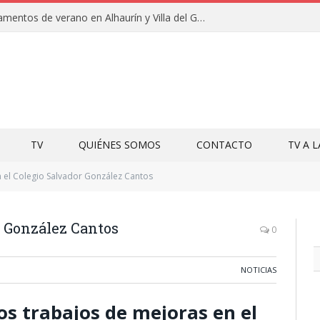
Clausuras de los campamentos de verano en Alhaurín y Villa del Guadalhorce 2026
TV
QUIÉNES SOMOS
CONTACTO
TV A 
 el Colegio Salvador González Cantos
r González Cantos
0
NOTICIAS
os trabajos de mejoras en el