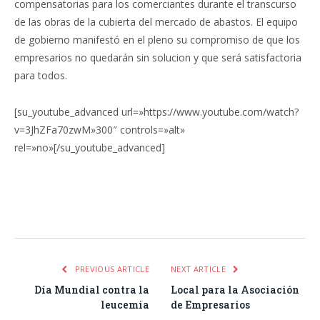
compensatorias para los comerciantes durante el transcurso
de las obras de la cubierta del mercado de abastos. El equipo
de gobierno manifestó en el pleno su compromiso de que los
empresarios no quedarán sin solucion y que será satisfactoria
para todos.
[su_youtube_advanced url=»https://www.youtube.com/watch?
v=3JhZFa70zwM»300″ controls=»alt»
rel=»no»[/su_youtube_advanced]
Facebook
Twitter
Pinterest
LinkedIn
Tumblr
Email
WhatsA
PREVIOUS ARTICLE
NEXT ARTICLE
Día Mundial contra la
Local para la Asociación
leucemia
de Empresarios