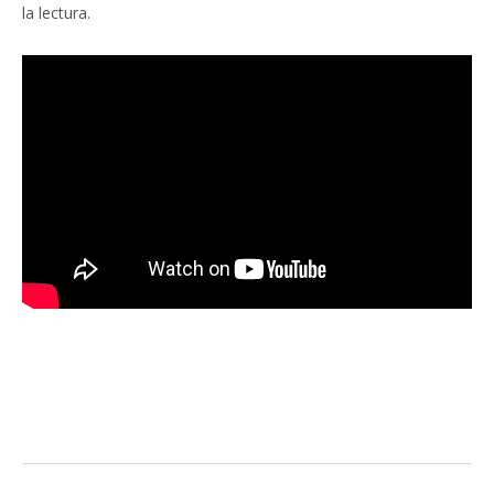
la lectura.
Facebook
Twitter
Pinterest
LinkedIn
Tumblr
Email
WhatsA