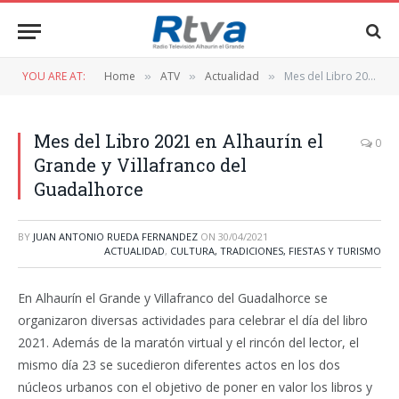
YOU ARE AT:
Home
ATV
Actualidad
Mes del Libro 2021 en Alhaurín el Grande y Villafranco del Guadalhorce
»
»
»
Mes del Libro 2021 en Alhaurín el
0
Grande y Villafranco del
Guadalhorce
BY
JUAN ANTONIO RUEDA FERNANDEZ
ON
30/04/2021
ACTUALIDAD
,
CULTURA, TRADICIONES, FIESTAS Y TURISMO
En Alhaurín el Grande y Villafranco del Guadalhorce se
organizaron diversas actividades para celebrar el día del libro
2021. Además de la maratón virtual y el rincón del lector, el
mismo día 23 se sucedieron diferentes actos en los dos
núcleos urbanos con el objetivo de poner en valor los libros y