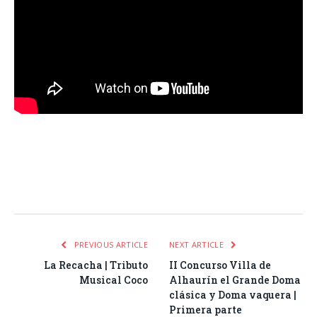
Facebook
Twitter
Pinterest
LinkedIn
Tumblr
Email
WhatsA
PREVIOUS ARTICLE
NEXT ARTICLE
La Recacha | Tributo
II Concurso Villa de
Musical Coco
Alhaurín el Grande Doma
clásica y Doma vaquera |
Primera parte