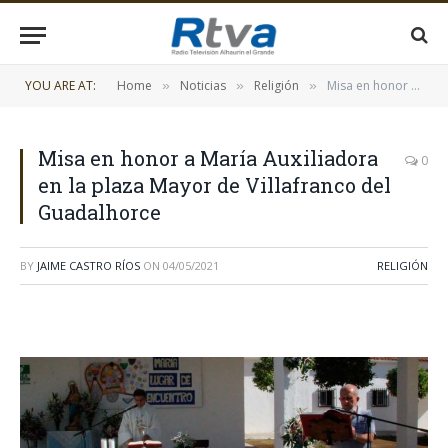
YOU ARE AT:
Home
Noticias
Religión
Misa en honor a María Auxiliadora en la plaza Mayor de Villafranco del Guadalhorce
»
»
»
Misa en honor a María Auxiliadora
0
en la plaza Mayor de Villafranco del
Guadalhorce
BY
JAIME CASTRO RÍOS
ON
04/05/2021
RELIGIÓN