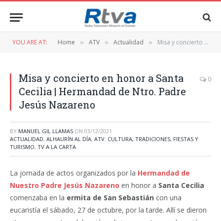
YOU ARE AT:
Home
ATV
Actualidad
Misa y concierto en honor a Santa Cecilia | Hermandad de Ntro. Padre Jesús Nazareno
»
»
»
Misa y concierto en honor a Santa
0
Cecilia | Hermandad de Ntro. Padre
Jesús Nazareno
BY
MANUEL GIL LLAMAS
ON
03/12/2021
ACTUALIDAD
,
ALHAURÍN AL DÍA
,
ATV
,
CULTURA, TRADICIONES, FIESTAS Y
TURISMO
,
TV A LA CARTA
La jornada de actos organizados por la
Hermandad de
Nuestro Padre Jesús Nazareno
en honor a
Santa Cecilia
comenzaba en la
ermita de San Sebastián
con una
eucaristía el sábado, 27 de octubre, por la tarde. Allí se dieron