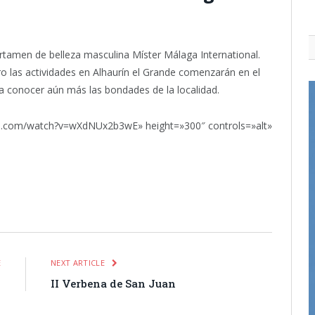
certamen de belleza masculina Míster Málaga International.
ro las actividades en Alhaurín el Grande comenzarán en el
a conocer aún más las bondades de la localidad.
be.com/watch?v=wXdNUx2b3wE» height=»300″ controls=»alt»
itter
Pinterest
LinkedIn
Tumblr
Email
WhatsApp
E
NEXT ARTICLE
n
II Verbena de San Juan