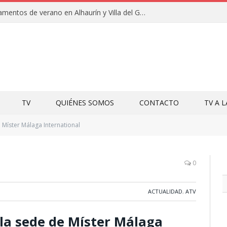
Clausuras de los campamentos de verano en Alhaurín y Villa del Guadalhorce 2026
TV
QUIÉNES SOMOS
CONTACTO
TV A 
Míster Málaga International
0
ACTUALIDAD
,
ATV
 la sede de Míster Málaga