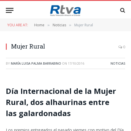
YOU ARE AT:
Home
Noticias
Mujer Rural
»
»
Mujer Rural
0
BY
MARÍA LUISA PALMA BARRABINO
ON
17/10/2016
NOTICIAS
Día Internacional de la Mujer
Rural, dos alhaurinas entre
las galardonadas
Los premios entregados el pasado viernes con motivo del Día