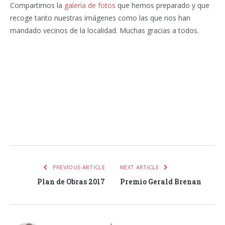
Compartimos la
galería de fotos
que hemos preparado y que
recoge tanto nuestras imágenes como las que nos han
mandado vecinos de la localidad. Muchas gracias a todos.
Facebook
Twitter
Pinterest
LinkedIn
Tumblr
Email
WhatsA
PREVIOUS ARTICLE
NEXT ARTICLE
Plan de Obras 2017
Premio Gerald Brenan