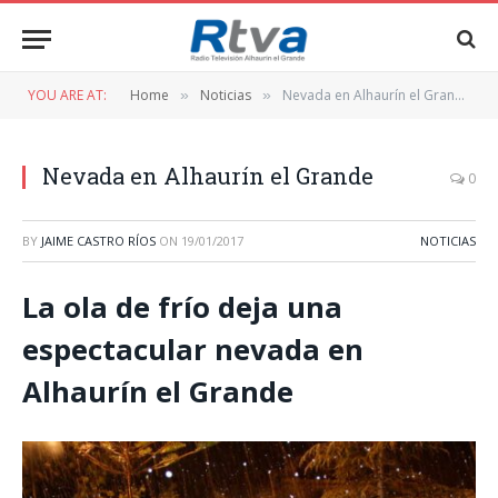
YOU ARE AT:
Home
Noticias
Nevada en Alhaurín el Grande
»
»
Nevada en Alhaurín el Grande
0
BY
JAIME CASTRO RÍOS
ON
19/01/2017
NOTICIAS
La ola de frío deja una
espectacular nevada en
Alhaurín el Grande