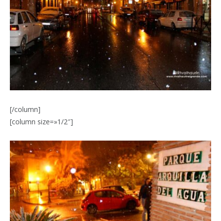
[/column]
[column size=»1/2″]