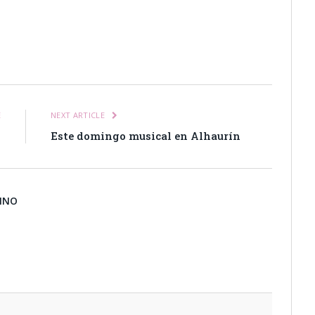
itter
Pinterest
LinkedIn
Tumblr
Email
WhatsApp
E
NEXT ARTICLE
l
Este domingo musical en Alhaurín
BINO