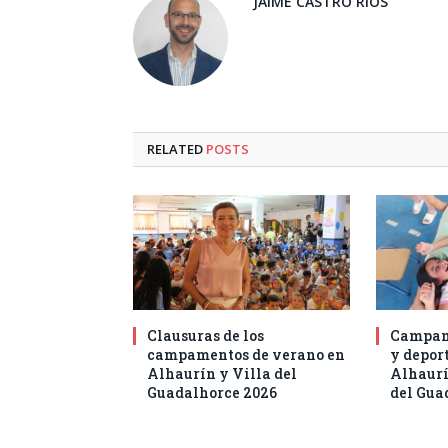
JAIME CASTRO RÍOS
RELATED
POSTS
Clausuras de los
Campam
campamentos de verano en
y deport
Alhaurín y Villa del
Alhaurí
Guadalhorce 2026
del Gua