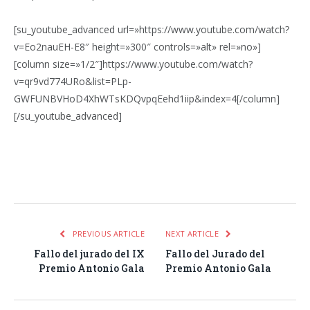
[su_youtube_advanced url=»https://www.youtube.com/watch?
v=Eo2nauEH-E8″ height=»300″ controls=»alt» rel=»no»]
[column size=»1/2″]https://www.youtube.com/watch?
v=qr9vd774URo&list=PLp-
GWFUNBVHoD4XhWTsKDQvpqEehd1iip&index=4[/column]
[/su_youtube_advanced]
Facebook
Twitter
Pinterest
LinkedIn
Tumblr
Email
WhatsA
PREVIOUS ARTICLE
NEXT ARTICLE
Fallo del jurado del IX
Fallo del Jurado del
Premio Antonio Gala
Premio Antonio Gala