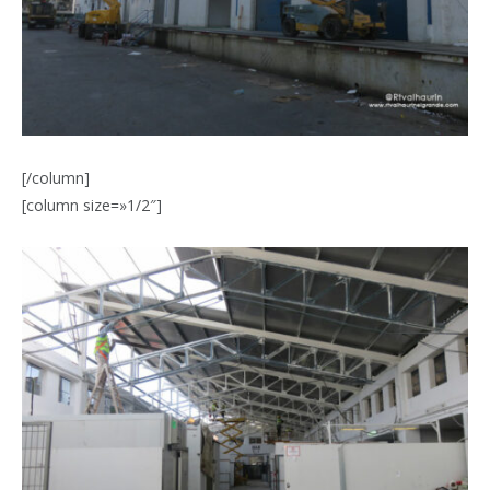
[/column]
[column size=»1/2″]