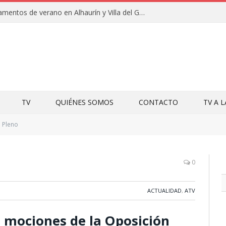
Clausuras de los campamentos de verano en Alhaurín y Villa del Guadalhorce 2026
TV
QUIÉNES SOMOS
CONTACTO
TV A 
Pleno
0
ACTUALIDAD
,
ATV
 mociones de la Oposición