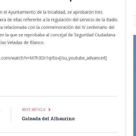
n el Ayuntamiento de la localidad, se aprobaron tres
a de ellas referente a la regulación del servicio de la Radio
ra relacionada con la conmemoración del IV centenario del
 en la que se reprobaba al concejal de Seguridad Ciudadana
n las Veladas de Blanco.
be.com/watch?v=M7h3Dr1qrEo»[/su_youtube_advanced]
itter
Pinterest
LinkedIn
Tumblr
Email
WhatsApp
E
NEXT ARTICLE
o
Goleada del Alhaurino