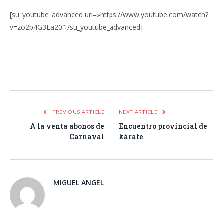
[su_youtube_advanced url=»https://www.youtube.com/watch?
v=zo2b4G3La20″[/su_youtube_advanced]
Facebook
Twitter
Pinterest
LinkedIn
Tumblr
Email
WhatsA
PREVIOUS ARTICLE
NEXT ARTICLE
A la venta abonos de
Encuentro provincial de
Carnaval
kárate
MIGUEL ANGEL