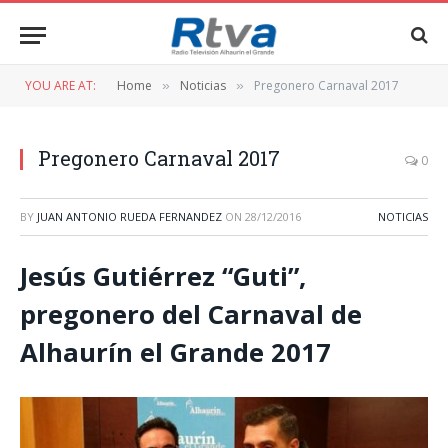
YOU ARE AT:
Home
Noticias
Pregonero Carnaval 2017
»
»
Pregonero Carnaval 2017
0
BY
JUAN ANTONIO RUEDA FERNANDEZ
ON
28/12/2016
NOTICIAS
Jesús Gutiérrez “Guti”,
pregonero del Carnaval de
Alhaurín el Grande 2017