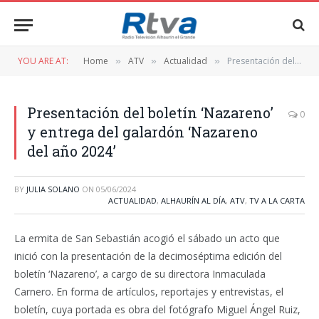
YOU ARE AT:
Home
ATV
Actualidad
Presentación del boletín ‘Nazareno’ y entrega del galardón ‘Nazareno del año 2024’
»
»
»
Presentación del boletín ‘Nazareno’
0
y entrega del galardón ‘Nazareno
del año 2024’
BY
JULIA SOLANO
ON
05/06/2024
ACTUALIDAD
,
ALHAURÍN AL DÍA
,
ATV
,
TV A LA CARTA
La ermita de San Sebastián acogió el sábado un acto que
inició con la presentación de la decimoséptima edición del
boletín ‘Nazareno’, a cargo de su directora Inmaculada
Carnero. En forma de artículos, reportajes y entrevistas, el
boletín, cuya portada es obra del fotógrafo Miguel Ángel Ruiz,