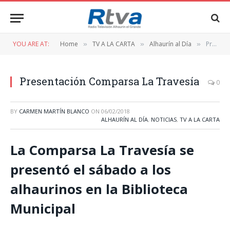
YOU ARE AT:
Home
TV A LA CARTA
Alhaurín al Día
Presentación Comparsa La Travesía
»
»
»
Presentación Comparsa La Travesía
0
BY
CARMEN MARTÍN BLANCO
ON
06/02/2018
ALHAURÍN AL DÍA
,
NOTICIAS
,
TV A LA CARTA
La Comparsa La Travesía se
presentó el sábado a los
alhaurinos en la Biblioteca
Municipal