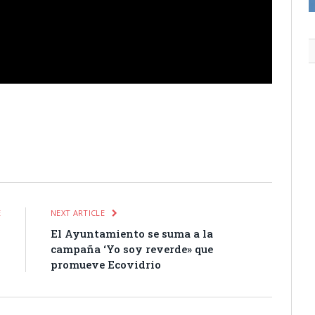
itter
Pinterest
LinkedIn
Tumblr
Email
WhatsApp
E
NEXT ARTICLE
1
El Ayuntamiento se suma a la
campaña ‘Yo soy reverde» que
promueve Ecovidrio