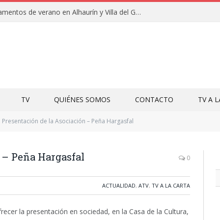
Clausuras de los campamentos de verano en Alhaurín y Villa del Guadalhorce 2026
TV
QUIÉNES SOMOS
CONTACTO
TV A 
Presentación de la Asociación – Peña Hargasfal
 – Peña Hargasfal
0
ACTUALIDAD
,
ATV
,
TV A LA CARTA
recer la presentación en sociedad, en la Casa de la Cultura,