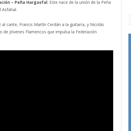
ación – Peña Hargasfal
. Este nace de la unión de la Peña
l Asfahal.
al cante, Francis Martín Cerdán a la guitarra, y Nicolás
uito de Jóvenes Flamencos que impulsa la Federación