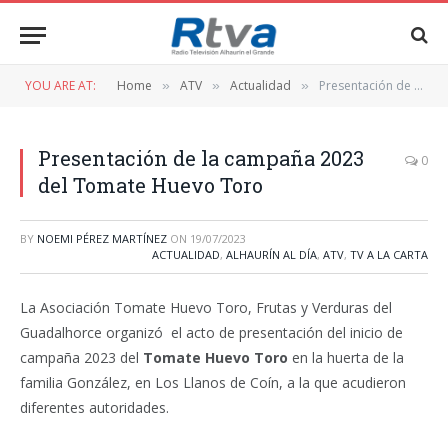
YOU ARE AT:
Home
ATV
Actualidad
Presentación de la campaña 2023 del Tomate Huevo Toro
»
»
»
Presentación de la campaña 2023
0
del Tomate Huevo Toro
BY
NOEMI PÉREZ MARTÍNEZ
ON
19/07/2023
ACTUALIDAD
,
ALHAURÍN AL DÍA
,
ATV
,
TV A LA CARTA
La Asociación Tomate Huevo Toro, Frutas y Verduras del
Guadalhorce organizó el acto de presentación del inicio de
campaña 2023 del
Tomate Huevo Toro
en la huerta de la
familia González, en Los Llanos de Coín, a la que acudieron
diferentes autoridades.