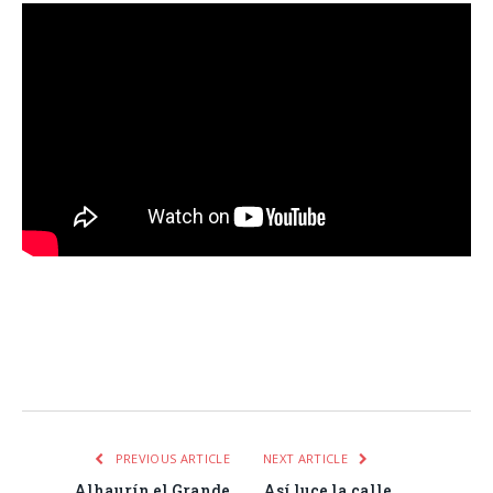
Facebook
Twitter
Pinterest
LinkedIn
Tumblr
Email
WhatsA
PREVIOUS ARTICLE
NEXT ARTICLE
Alhaurín el Grande
Así luce la calle