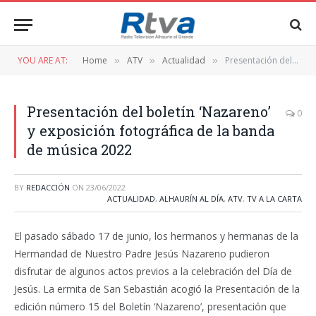
YOU ARE AT:
Home
ATV
Actualidad
Presentación del boletín ‘Nazareno’ y exposición fotográfica de la banda de música 2022
»
»
»
Presentación del boletín ‘Nazareno’
0
y exposición fotográfica de la banda
de música 2022
BY
REDACCIÓN
ON
23/06/2022
ACTUALIDAD
,
ALHAURÍN AL DÍA
,
ATV
,
TV A LA CARTA
El pasado sábado 17 de junio, los hermanos y hermanas de la
Hermandad de Nuestro Padre Jesús Nazareno pudieron
disfrutar de algunos actos previos a la celebración del Día de
Jesús. La ermita de San Sebastián acogió la Presentación de la
edición número 15 del Boletín ‘Nazareno’, presentación que