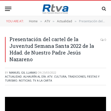
YOU ARE AT:
Home
ATV
Actualidad
Presentación del cartel de la Juventud Semana Santa 2022 de la Hdad. de Nuestro Padre Jesús Nazareno
»
»
»
Presentación del cartel de la
0
Juventud Semana Santa 2022 de la
Hdad. de Nuestro Padre Jesús
Nazareno
BY
MANUEL GIL LLAMAS
ON
25/03/2022
ACTUALIDAD
,
ALHAURÍN AL DÍA
,
ATV
,
CULTURA, TRADICIONES, FIESTAS Y
TURISMO
,
NOTICIAS
,
TV A LA CARTA