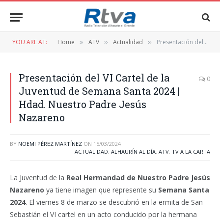
YOU ARE AT:
Home
ATV
Actualidad
Presentación del VI Cartel de la Juventud de Semana Santa 2024 | Hdad. Nuestro Padre Jesús Nazareno
»
»
»
Presentación del VI Cartel de la
0
Juventud de Semana Santa 2024 |
Hdad. Nuestro Padre Jesús
Nazareno
BY
NOEMI PÉREZ MARTÍNEZ
ON
15/03/2024
ACTUALIDAD
,
ALHAURÍN AL DÍA
,
ATV
,
TV A LA CARTA
La Juventud de la
Real Hermandad de Nuestro Padre Jesús
Nazareno
ya tiene imagen que represente su
Semana Santa
2024
. El viernes 8 de marzo se descubrió en la ermita de San
Sebastián el VI cartel en un acto conducido por la hermana