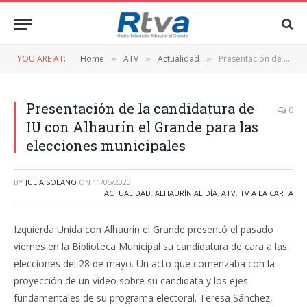
YOU ARE AT:
Home
ATV
Actualidad
Presentación de la candidatura de IU con Alhaurín el Grande para las elecciones municipales
»
»
»
Presentación de la candidatura de
0
IU con Alhaurín el Grande para las
elecciones municipales
BY
JULIA SOLANO
ON
11/05/2023
ACTUALIDAD
,
ALHAURÍN AL DÍA
,
ATV
,
TV A LA CARTA
Izquierda Unida con Alhaurín el Grande presentó el pasado
viernes en la Biblioteca Municipal su candidatura de cara a las
elecciones del 28 de mayo. Un acto que comenzaba con la
proyección de un vídeo sobre su candidata y los ejes
fundamentales de su programa electoral. Teresa Sánchez,