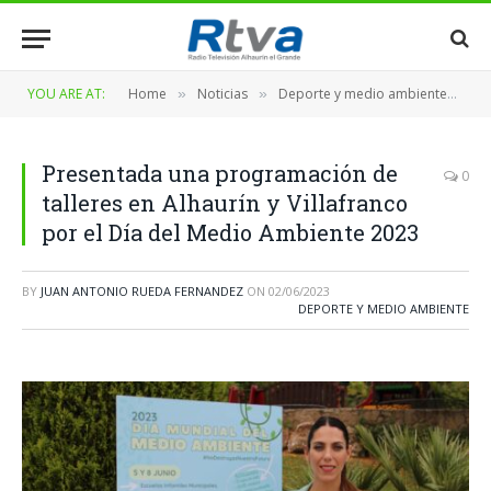
YOU ARE AT:
Home
Noticias
Deporte y medio ambiente
Pr
»
»
»
Presentada una programación de
0
talleres en Alhaurín y Villafranco
por el Día del Medio Ambiente 2023
BY
JUAN ANTONIO RUEDA FERNANDEZ
ON
02/06/2023
DEPORTE Y MEDIO AMBIENTE