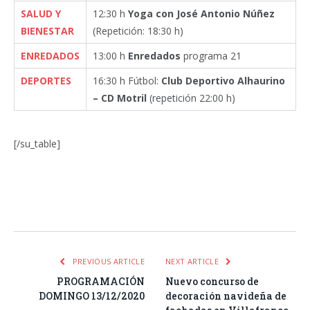
SALUD Y
12:30 h
Yoga con José Antonio Núñez
BIENESTAR
(Repetición: 18:30 h)
ENREDADOS
13:00 h
Enredados
programa 21
DEPORTES
16:30 h Fútbol:
Club Deportivo Alhaurino
– CD Motril
(repetición 22:00 h)
[/su_table]
Facebook
Twitter
Pinterest
LinkedIn
Tumblr
Email
WhatsA
PREVIOUS ARTICLE
NEXT ARTICLE
PROGRAMACIÓN
Nuevo concurso de
DOMINGO 13/12/2020
decoración navideña de