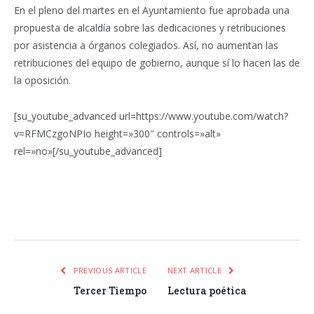
En el pleno del martes en el Ayuntamiento fue aprobada una
propuesta de alcaldía sobre las dedicaciones y retribuciones
por asistencia a órganos colegiados. Así, no aumentan las
retribuciones del equipo de gobierno, aunque sí lo hacen las de
la oposición.
[su_youtube_advanced url=https://www.youtube.com/watch?
v=RFMCzgoNPIo height=»300″ controls=»alt»
rel=»no»[/su_youtube_advanced]
Facebook
Twitter
Pinterest
LinkedIn
Tumblr
Email
WhatsA
PREVIOUS ARTICLE
NEXT ARTICLE
Tercer Tiempo
Lectura poética